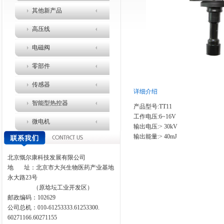
其他新产品
高压线
电磁阀
零部件
传感器
详细介绍
智能型热控器
产品型号:TT11
工作电压:6~16V
微电机
输出电压:> 30kV
输出能量:> 40mJ
北京慨尔康科技发展有限公司
地
址：北京市大兴生物医药产业基地
永大路
23
号
（原埝坛工业开发区）
邮政编码：
102629
公司总机：010-61253333.61253300.
60271166.60271155