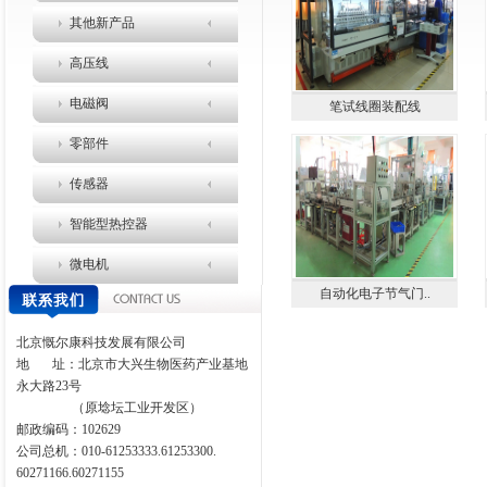
其他新产品
高压线
电磁阀
笔试线圈装配线
零部件
传感器
智能型热控器
微电机
自动化电子节气门..
北京慨尔康科技发展有限公司
地
址：北京市大兴生物医药产业基地
永大路
23
号
（原埝坛工业开发区）
邮政编码：
102629
公司总机：010-61253333.61253300.
60271166.60271155